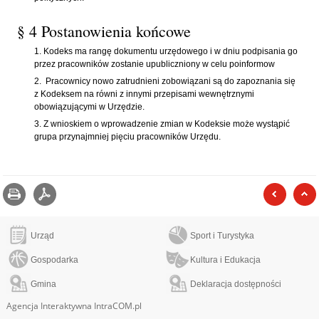
§ 4 Postanowienia końcowe
Kodeks ma rangę dokumentu urzędowego i w dniu podpisania go
przez pracowników zostanie upubliczniony w celu poinformow
Pracownicy nowo zatrudnieni zobowiązani są do zapoznania się
z Kodeksem na równi z innymi przepisami wewnętrznymi
obowiązującymi w Urzędzie.
Z wnioskiem o wprowadzenie zmian w Kodeksie może wystąpić
grupa przynajmniej pięciu pracowników Urzędu.
Drukuj
zapisz jako pdf
poprzed
Urząd
Sport i Turystyka
Gospodarka
Kultura i Edukacja
Gmina
Deklaracja dostępności
Agencja Interaktywna IntraCOM.pl