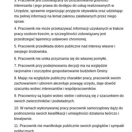
Pracownik jest zobowiązany do poszanowania godności
interesanta i jego prawa do dostępu do usług realizowanych w
Urzędzie, sprawnie organizując przyjęcie obywatela oraz udzielając
mu pełnej informacji na temat zakresu załatwianych przez niego
spraw.
Pracownik nie może przekazywać informacji uzyskanych w trakcie
pracy osobom trzecim, w szczególności zobowiązany jest
przestrzegać tajemnicy ustawowo chronionej.
Pracownik przedkłada dobro publiczne nad interesy własne i
swojego środowiska.
Pracownik nie unika przyznania się do własnej pomyłki.
Pracownik przy podejmowaniu decyzji ma na względzie
racjonalne i oszczędne gospodarowanie budżetem Gminy.
Mając na względzie publiczny charakter pracy, pracownik swoim
zachowaniem i ubiorem akcentuje powagę urzędu, daje dowód
szacunku wobec interesantów i współpracowników.
Pracownicy są lojalni wobec siebie i odnoszą się z szacunkiem do
swoich zwierzchników i podwładnych.
W ramach wykonywanej pracy pracownik samorządowy dąży do
podnoszenia swoich kwalifikacji i umiejętności działania twórczo i
kreatywnie.
Pracownik nie manifestuje publicznie swoich poglądów i sympatii
politycznych.