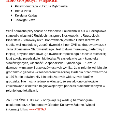
Przewodnicząca - Urszula Dąbrowska
Beata Plata
Krystyna Kajdas
Jadwiga Gliwa
Wieś położona przy szosie do Wadowic. Lokowana w XIII w. Początkowo
stanowiła własność Rudzkich następnie Noskowskich,. Russockich,
Biberstein - Starowieyskich, Bobrowskich, ostatnio Chrząszczów. W
środku wsi znajduje się zespół dworski z II poł. XVIII w. zbudowany przez
Jana Biberstein – Starowieyskiego. Jest to dwór murowany, parterowy z
facjatą, przykład barokowe¬go dworu staropolskiego. Obecnie mieści się
tutaj szkoła; przedszkole i biblioteka. W sąsiedztwie wsi - kompleks
stawów rybnych, własność Gospodarstwa Rybackiego - Rudze. Z
dawnych wzmianek i przekazów ustnych wynika, że w rejonie wsi istniało
grodzisko o genezie wczesnośredniowiecznej. Badania przeprowadzone
w 1977r. nie potwierdziły istnienia żadnych widocznych śladów
grodziska. Nie można jednak wykluczyć, że zostało ono całkowicie
zniwelowane w okresie międzywojennym podczas prac budowlanych w
rejonie jego lokalizacji.
ZAJĘCIA ŚWIETLICOWE - odbywaja się według harmonogramu
ustalonego przez Regionalny Ośrodek Kultury w Zatorze. Więcej
informacji kliknij
>>>>TUTAJ