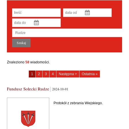
Znaleziono
58
wiadomości.
Rudze
Rudze
Rudze
Rudze
1
2
3
4
Następna >
Ostatnia »
-
-
-
-
strona
strona
strona
strona
Fundusz Sołecki Rudze
2024-10-01
Protokół z zebrania Wiejskiego.