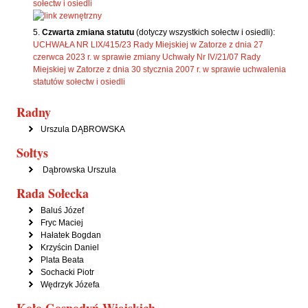
sołectw i osiedli
Czwarta zmiana statutu
(dotyczy wszystkich sołectw i osiedli):
UCHWAŁA NR LIX/415/23 Rady Miejskiej w Zatorze z dnia 27
czerwca 2023 r. w sprawie zmiany Uchwały Nr IV/21/07 Rady
Miejskiej w Zatorze z dnia 30 stycznia 2007 r. w sprawie uchwalenia
statutów sołectw i osiedli
Radny
Urszula DĄBROWSKA
Sołtys
Dąbrowska Urszula
Rada Sołecka
Baluś Józef
Fryc Maciej
Hałatek Bogdan
Krzyścin Daniel
Plata Beata
Sochacki Piotr
Wędrzyk Józefa
Koło Gospodyń Wiejskich