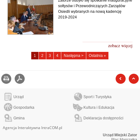
Zatorze odbyło się spotkanie inauguracyjne
sołtysów i Przewodniczących Zarządów
Osiedli wybranych na nową kadencję
2019-2024
zobacz więcej
Rudze
Rudze
Rudze
Rudze
1
2
3
4
Następna >
Ostatnia »
-
-
-
-
strona
strona
strona
strona
Drukuj
zapisz jako pdf
poprzed
Urząd
Sport i Turystyka
Gospodarka
Kultura i Edukacja
Gmina
Deklaracja dostępności
Agencja Interaktywna IntraCOM.pl
Urząd Miejski Zator
Plac Marszałka