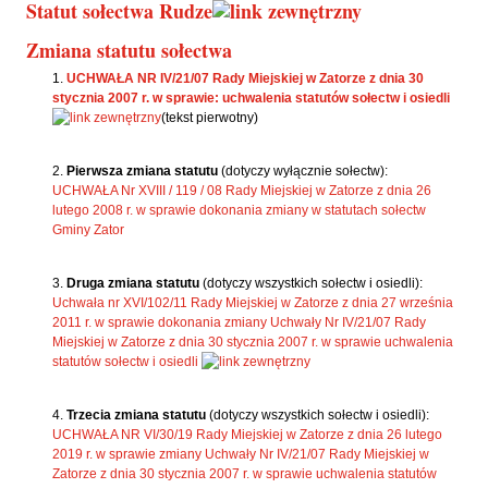
Statut sołectwa Rudze
Zmiana statutu sołectwa
UCHWAŁA NR IV/21/07 Rady Miejskiej w Zatorze z dnia 30
stycznia 2007 r. w sprawie: uchwalenia statutów sołectw i osiedli
(tekst pierwotny)
Pierwsza zmiana statutu
(dotyczy wyłącznie sołectw):
UCHWAŁA Nr XVIII / 119 / 08 Rady Miejskiej w Zatorze z dnia 26
lutego 2008 r. w sprawie dokonania zmiany w statutach sołectw
Gminy Zator
Druga zmiana statutu
(dotyczy wszystkich sołectw i osiedli):
Uchwała nr XVI/102/11 Rady Miejskiej w Zatorze z dnia 27 września
2011 r. w sprawie dokonania zmiany Uchwały Nr IV/21/07 Rady
Miejskiej w Zatorze z dnia 30 stycznia 2007 r. w sprawie uchwalenia
statutów sołectw i osiedli
Trzecia zmiana statutu
(dotyczy wszystkich sołectw i osiedli):
UCHWAŁA NR VI/30/19 Rady Miejskiej w Zatorze z dnia 26 lutego
2019 r. w sprawie zmiany Uchwały Nr IV/21/07 Rady Miejskiej w
Zatorze z dnia 30 stycznia 2007 r. w sprawie uchwalenia statutów