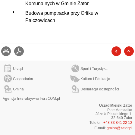
Komunalnych w Gminie Zator
Budowa pumptracka przy Orliku w
Palczowicach
Drukuj
zapisz jako pdf
poprzed
Urząd
Sport i Turystyka
Gospodarka
Kultura i Edukacja
Gmina
Deklaracja dostępności
Agencja Interaktywna IntraCOM.pl
Urząd Miejski Zator
Plac Marszałka
Józefa Piłsudskiego 1,
32-640 Zator
Telefon:
+48 33 841 22 12
E-mail:
gmina@zator.pl