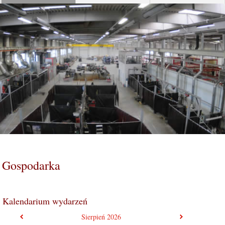
Gospodarka
Kalendarium wydarzeń
poprzedni miesiąc
następny mie
Sierpień
2026