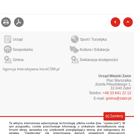
Drukuj
zapisz jako pdf
poprzed
Urząd
Sport i Turystyka
Gospodarka
Kultura i Edukacja
Gmina
Deklaracja dostępności
Agencja Interaktywna IntraCOM.pl
Urząd Miejski Zator
Plac Marszałka
Józefa Piłsudskiego 1,
32-640 Zator
Telefon:
+48 33 841 22 12
E-mail:
gmina@zator.pl
[x] Zamknij
Ta witryna internetowa wykorzystuje technologię plików cookie (tzw. "ciasteczek"). W
tym przypadku, cookie przechowuje informację o unikalnym identyfikatorze sesji.
Innymi słowy, sprawdza czy użytkownik przeglądający stronę, jest zalogowany do
serwisu. "Ciasteczka" nie przechowują danych prywatnych dotyczących