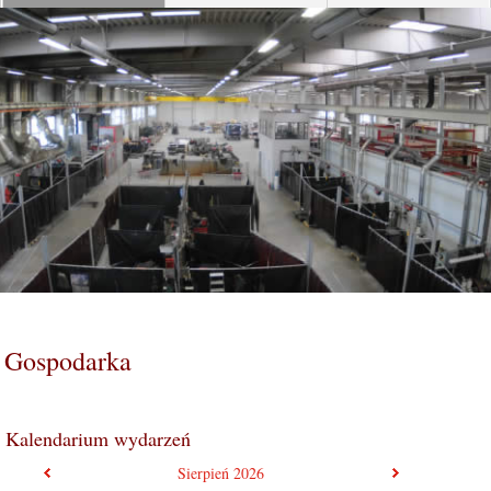
Gospodarka
Kalendarium wydarzeń
poprzedni miesiąc
następny mie
Sierpień
2026