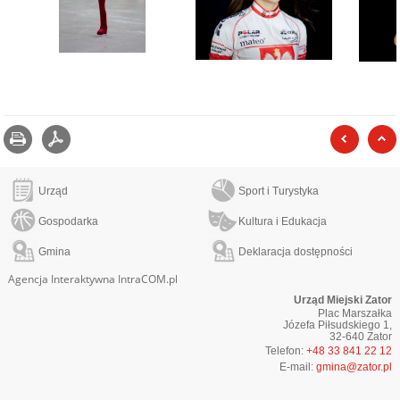
Drukuj
zapisz jako pdf
poprzed
Urząd
Sport i Turystyka
Gospodarka
Kultura i Edukacja
Gmina
Deklaracja dostępności
Agencja Interaktywna IntraCOM.pl
Urząd Miejski Zator
Plac Marszałka
Józefa Piłsudskiego 1,
32-640 Zator
Telefon:
+48 33 841 22 12
E-mail:
gmina@zator.pl