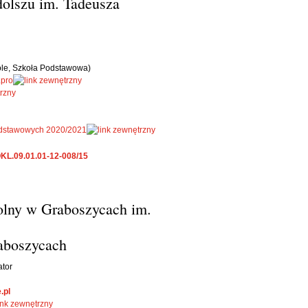
olszu im. Tadeusza
ole, Szkoła Podstawowa)
.pro
 podstawowych 2020/2021
KL.09.01.01-12-008/15
olny w Graboszycach im.
aboszycach
ator
.pl