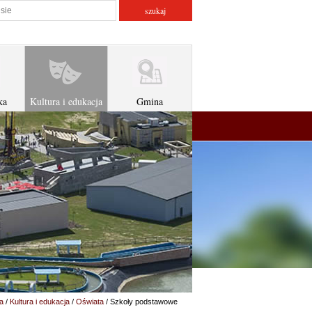
atorze
szukaj w serwisie
ka
Kultura i edukacja
Gmina
a
/
Kultura i edukacja
/
Oświata
/ Szkoły podstawowe