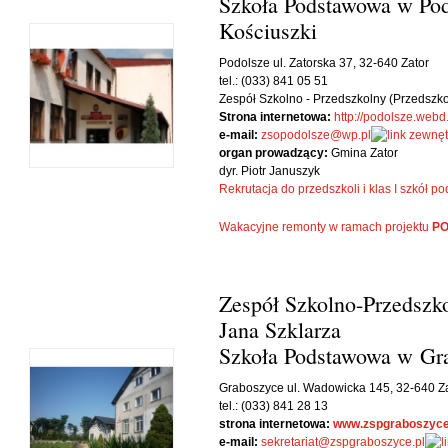
Szkoła Podstawowa w Pod
Kościuszki
Podolsze ul. Zatorska 37, 32-640 Zator
tel.: (033) 841 05 51
Zespół Szkolno - Przedszkolny (Przedszk
Strona internetowa:
http://podolsze.webd
e-mail:
zsopodolsze@wp.pl
organ prowadzący:
Gmina Zator
dyr. Piotr Januszyk
Rekrutacja do przedszkoli i klas I szkół
Wakacyjne remonty w ramach projektu
PO
Zespół Szkolno-Przedszk
Jana Szklarza
Szkoła Podstawowa w Gr
Graboszyce ul. Wadowicka 145, 32-640 Z
tel.: (033) 841 28 13
strona internetowa:
www.zspgraboszyce
e-mail:
sekretariat@zspgraboszyce.pl