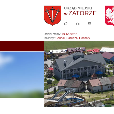
URZĄD MIEJSKI
ZATORZE
-
W
STRONA
Urząd Miejski w Zatorze -
GŁÓWNA
Strona główna
Mapa witryny
Kontakt
Dzisiaj mamy:
19.12.2024r.
Imieniny:
Gabrieli, Dariusza, Eleonory