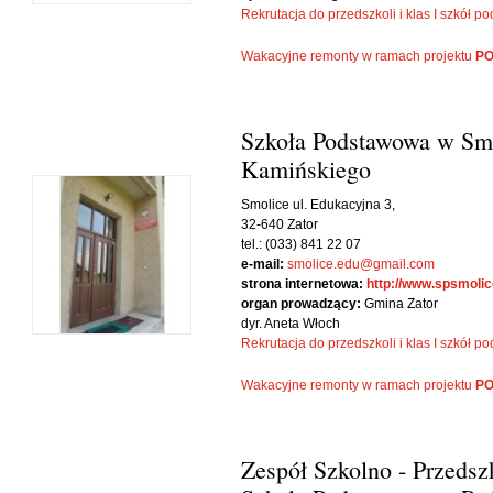
Rekrutacja do przedszkoli i klas I szkół
ępny miesiąc
Wakacyjne remonty w ramach projektu
PO
Szkoła Podstawowa w Smo
Kamińskiego
Smolice ul. Edukacyjna 3,
32-640 Zator
tel.: (033) 841 22 07
e-mail:
smolice.edu@gmail.com
strona internetowa:
http://www.spsmolice
organ prowadzący:
Gmina Zator
dyr. Aneta Włoch
Rekrutacja do przedszkoli i klas I szkół
Wakacyjne remonty w ramach projektu
PO
Zespół Szkolno - Przedsz