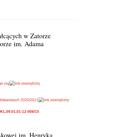
ałcących w Zatorze
torze im. Adama
ge.org
 podstawowych 2020/2021
KL.09.01.01-12-008/15
skowej im. Henryka