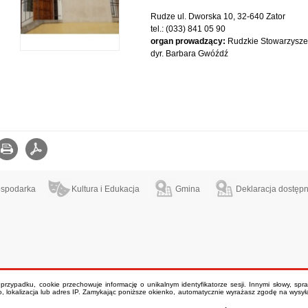
Rudze ul. Dworska 10, 32-640 Zator
tel.: (033) 841 05 90
organ prowadzący:
Rudzkie Stowarzysze
dyr. Barbara Gwóźdź
Drukuj
zapisz jako pdf
spodarka
Kultura i Edukacja
Gmina
Deklaracja dostępn
m przypadku, cookie przechowuje informację o unikalnym identyfikatorze sesji. Innymi słowy, sp
, lokalizacja lub adres IP. Zamykając poniższe okienko, automatycznie wyrażasz zgodę na wysyłan