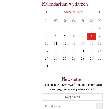
Kalendarium wydarzeń
poprzedni miesiąc
nast
Sierpień
2026
Pn
Wt
Śr
Cz
Pt
Sb
N
1
2
3
4
5
6
7
8
9
10
11
12
13
14
15
16
17
18
19
20
21
22
23
24
25
26
27
28
29
30
31
Newsletter
Jeśli chcesz otrzymywać aktualne informacje
z witryny, dodaj swój adres e-mail.