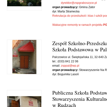
dyrektor@zspgraboszyce.pl
organ prowadzący:
Gmina Zator
dyr. Marta Stramecka
Rekrutacja do przedszkoli i klas I szkół
Wakacyjne remonty w ramach projektu
PO
Zespół Szkolno-Przedszk
Szkoła Podstawowa w Pa
Palczowice ul. Świętojańska 11, 32-640 Z
tel.: (033) 841 22 06
email:
zsppal@wp.pl
organ prowadzący:
Stowarzyszenie Na R
dyr. Bogumiła Lasoń
Publiczna Szkoła Podsta
Stowarzyszenia Kultural
w Rudzach