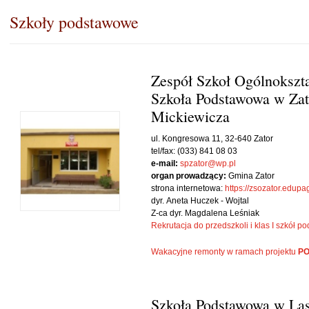
Szkoły podstawowe
Zespół Szkoł Ogólnokszt
Szkoła Podstawowa w Za
Mickiewicza
ul. Kongresowa 11, 32-640 Zator
tel/fax: (033) 841 08 03
e-mail:
spzator@wp.pl
organ prowadzący:
Gmina Zator
strona internetowa:
https://zsozator.edupa
dyr. Aneta Huczek - Wojtal
Z-ca dyr. Magdalena Leśniak
Rekrutacja do przedszkoli i klas I szkół
Wakacyjne remonty w ramach projektu
PO
Szkoła Podstawowa w La