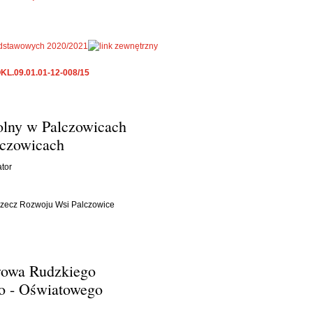
 podstawowych 2020/2021
KL.09.01.01-12-008/15
olny w Palczowicach
lczowicach
ator
zecz Rozwoju Wsi Palczowice
wowa Rudzkiego
no - Oświatowego