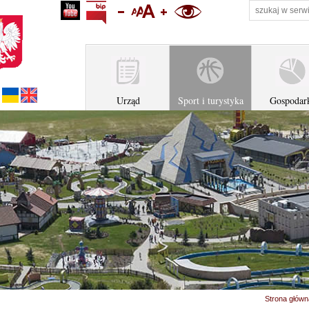
profil na youtube
Biuletyn Informacji Publicznej Urzędu Miejskiego w Z
zmniejsz rozmiar tekstu
ustaw domyślny rozmiar tekstu
zwiększ rozmiar tekstu
wersja kontrastowa
Українська версія
English version
Urząd
Sport i turystyka
Gospodar
Strona główn