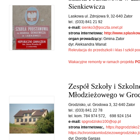
Sienkiewicza
Laskowa ul. Zdrojowa 9, 32-640 Zator
tel.: (033) 841 21 92
e-mail:
sienko3@poczta.onet.pl
strona internetowa:
http://www.splaskow
organ prowadzący:
Gmina Zator
dyr. Aleksandra Wanat
Rekrutacja do przedszkoli i klas I szkół
Wakacyjne remonty w ramach projektu
PO
Zespó
ł Szkoły i Szkol
M
łodzieżowego w Gro
Grodzisko, ul. Grodowa 3, 32-640 Zator
tel.: (033) 841 22 78
tel. kom. 784 974 572, 698 924 154
e-mail:
spgrodzisko100@op.pl
strona internetowa:,
https://spgrodzisko
https://schroniskomlodziezowegrodzisko.j
dyr. Dorota Gargas