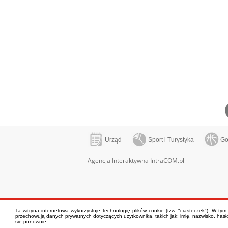
Urząd
Sport i Turystyka
Go
Agencja Interaktywna IntraCOM.pl
Ta witryna internetowa wykorzystuje technologię plików cookie (tzw. "ciasteczek"). W ty
przechowują danych prywatnych dotyczących użytkownika, takich jak: imię, nazwisko, hasło
się ponownie.