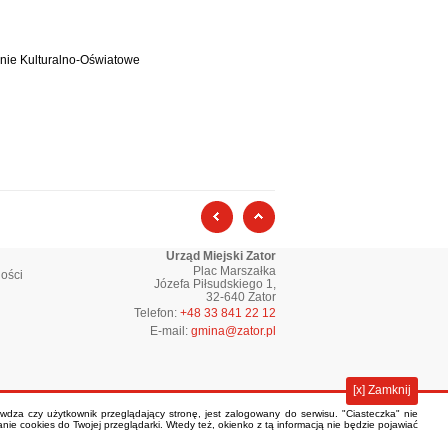
nie Kulturalno-Oświatowe
poprzednia strona
początek strony
Urząd Miejski Zator
Plac Marszałka
ości
Józefa Piłsudskiego 1,
32-640 Zator
Telefon:
+48 33 841 22 12
E-mail:
gmina@zator.pl
[x] Zamknij
rawdza czy użytkownik przeglądający stronę, jest zalogowany do serwisu. "Ciasteczka" nie
ie cookies do Twojej przeglądarki. Wtedy też, okienko z tą informacją nie będzie pojawiać