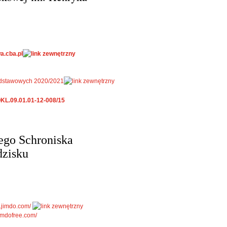
a.cba.pl
 podstawowych 2020/2021
KL.09.01.01-12-008/15
nego Schroniska
dzisku
2.jimdo.com/
imdofree.com/