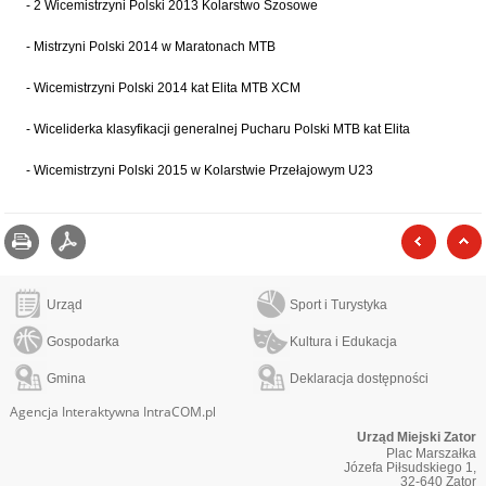
- 2 Wicemistrzyni Polski 2013 Kolarstwo Szosowe
- Mistrzyni Polski 2014 w Maratonach MTB
- Wicemistrzyni Polski 2014 kat Elita MTB XCM
- Wiceliderka klasyfikacji generalnej Pucharu Polski MTB kat Elita
- Wicemistrzyni Polski 2015 w Kolarstwie Przełajowym U23
Drukuj
zapisz jako pdf
poprzed
Urząd
Sport i Turystyka
Gospodarka
Kultura i Edukacja
Gmina
Deklaracja dostępności
Agencja Interaktywna IntraCOM.pl
Urząd Miejski Zator
Plac Marszałka
Józefa Piłsudskiego 1,
32-640 Zator