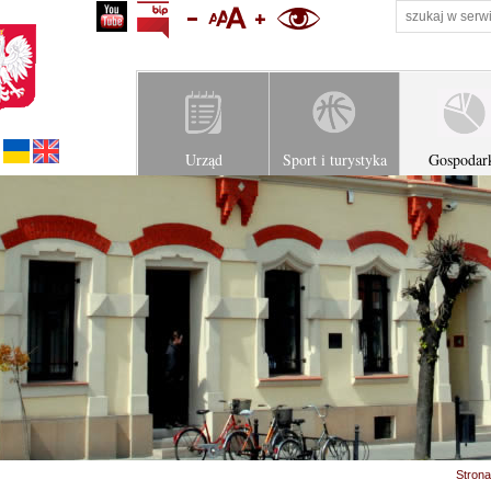
profil na youtube
Biuletyn Informacji Publicznej Urzędu Miejskiego w Z
zmniejsz rozmiar tekstu
ustaw domyślny rozmiar tekstu
zwiększ rozmiar tekstu
wersja kontrastowa
Українська версія
English version
Urząd
Sport i turystyka
Gospodar
Strona