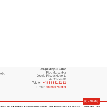
Urząd Miejski Zator
Plac Marszałka
ości
Józefa Piłsudskiego 1,
32-640 Zator
Telefon:
+48 33 841 22 12
E-mail:
gmina@zator.pl
[x] Zamknij
rawdza czy użytkownik przeglądający stronę, jest zalogowany do serwisu. "Ciasteczka" nie