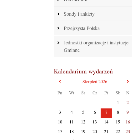
Sondy i ankiety
Przejrzysta Polska
Jednostki organizacje i instytucje
Gminne
Kalendarium wydarzeń
poprzedni miesiąc
nast
Sierpień
2026
Pn
Wt
Śr
Cz
Pt
Sb
N
1
2
3
4
5
6
7
8
9
10
11
12
13
14
15
16
17
18
19
20
21
22
23