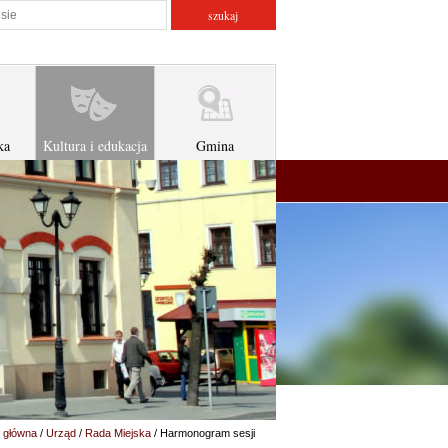
atorze
szukaj w serwisie
ka
Kultura i edukacja
Gmina
 główna
/
Urząd
/
Rada Miejska
/ Harmonogram sesji