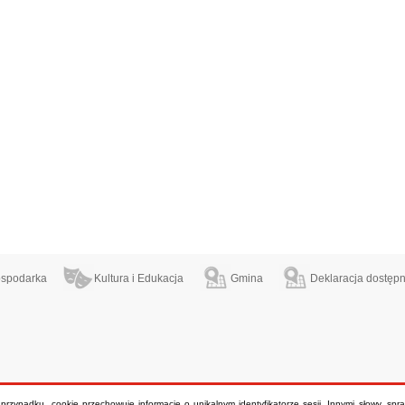
spodarka
Kultura i Edukacja
Gmina
Deklaracja dostępn
m przypadku, cookie przechowuje informację o unikalnym identyfikatorze sesji. Innymi słowy, sp