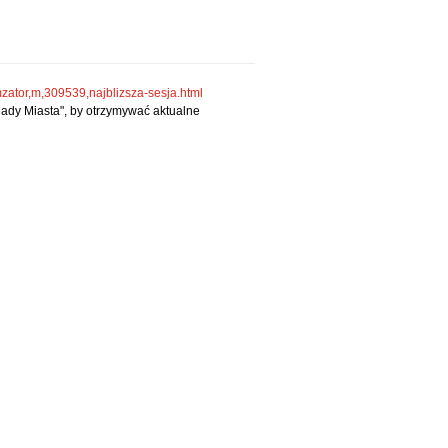
mzator,m,309539,najblizsza-sesja.html
Rady Miasta", by otrzymywać aktualne