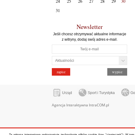
24
25
26
27
28
29
30
31
Newsletter
Jeśli chcesz otrzymywać aktualne informacje
z witryny, dodaj swój adres e-mail.
Urząd
Sport i Turystyka
Go
Agencja Interaktywna IntraCOM.pl
Ta witryna internetowa wykorzystuje technologię plików cookie (tzw. "ciasteczek"). W ty