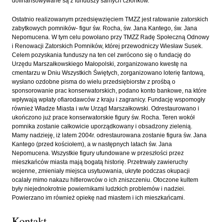
dofinansowywane są z funduszy samych członków.
Ostatnio realizowanym przedsięwzięciem TMZZ jest ratowanie zatorskich
zabytkowych pomników- figur św. Rocha, św. Jana Kantego, św. Jana
Nepomucena. W tym celu powołano przy TMZZ Radę Społeczną Odnowy
i Renowacji Zatorskich Pomników, której przewodniczy Wiesław Susek.
Celem pozyskania funduszy na ten cel zwrócono się o fundację do
Urzędu Marszałkowskiego Małopolski, zorganizowano kwestę na
cmentarzu w Dniu Wszystkich Świętych, zorganizowano loterię fantową,
wysłano ozdobne pisma do wielu przedsiębiorstw z prośbą o
sponsorowanie prac konserwatorskich, podano konto bankowe, na które
wpływają wpłaty ofiarodawców z kraju i zagranicy. Fundację wspomogły
również Władze Miasta i w/w Urząd Marszałkowski. Odrestaurowano i
ukończono już prace konserwatorskie figury św. Rocha. Teren wokół
pomnika zostanie całkowicie uporządkowany i obsadzony zielenią.
Mamy nadzieję, iż latem 2004r. odrestaurowana zostanie figura św. Jana
Kantego (przed kościołem), a w następnych latach św. Jana
Nepomucena. Wszystkie figury ufundowane w przeszłości przez
mieszkańców miasta mają bogatą historię. Przetrwały zawieruchy
wojenne, zmieniały miejsca usytuowania, ukryte podczas okupacji
ocalały mimo nakazu hitlerowców o ich zniszczeniu. Otoczone kultem
były niejednokrotnie powiernikami ludzkich problemów i nadziei.
Powierzano im również opiekę nad miastem i ich mieszkańcami.
Kontakt