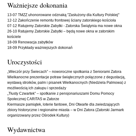
Ważniejsze dokonania
13-07 TMZZ uhonorowane odznaką "Zasłużony dla Kultury Polskiej"
12-12 Zakończenie remontu frontowej ściany zatorskiego kościoła
07-12 Ratujemy Zatorskie Zabytki - Zatorska Świątynia ma nowe okna
26-10 Ratujemy Zatorskie Zabytki – będą nowe okna w zatorskim
kościele
18-09 Renowacja zabytków
18-09 Przykłady ważniejszych dokonań
Uroczystości
„Wieczór przy Świecach” – noworoczne spotkania z Seniorami Zatora
Wielkanocne prezentacje potraw świątecznych połączone z degustacją,
wystawą stroików, palm i pisanek Wielkanocnych (Niedziela Palmowa) z
możliwością ich zakupu i sprzedaży
„Tłusty Czwartek” – spotkanie z pensjonariuszami Domu Pomocy
Społecznej CARITAS w Zatorze
Kiermasze pamiątek, loterie fantowe, Dni Otwarte dla zwiedzających
zbiory historyczne i regionalne miasta – w Dni Zatora (Zatorski Jarmark
organizowany przez Ośrodek Kultury)
Wydawnictwa