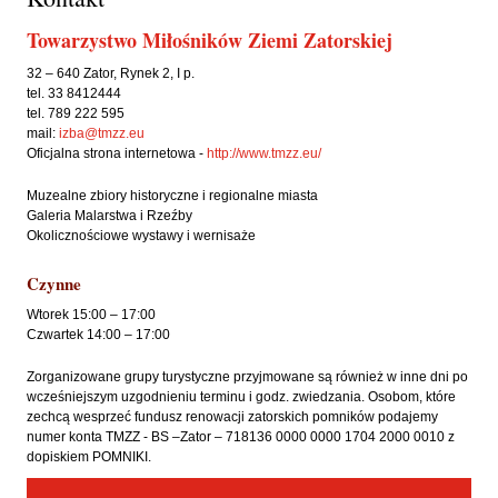
Towarzystwo Miłośników Ziemi Zatorskiej
32 – 640 Zator, Rynek 2, I p.
tel. 33 8412444
tel. 789 222 595
mail:
izba@tmzz.eu
Oficjalna strona internetowa -
http://www.tmzz.eu/
Muzealne zbiory historyczne i regionalne miasta
Galeria Malarstwa i Rzeźby
Okolicznościowe wystawy i wernisaże
Czynne
Wtorek 15:00 – 17:00
Czwartek 14:00 – 17:00
Zorganizowane grupy turystyczne przyjmowane są również w inne dni po
wcześniejszym uzgodnieniu terminu i godz. zwiedzania. Osobom, które
zechcą wesprzeć fundusz renowacji zatorskich pomników podajemy
numer konta TMZZ - BS –Zator – 718136 0000 0000 1704 2000 0010 z
dopiskiem POMNIKI.