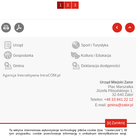
Towarzystwo
Towarzystwo
Towarzystwo
1
2
3
Miłośników
Miłośników
Miłośników
Ziemi
Ziemi
Ziemi
Zatorskiej
Zatorskiej
Zatorskiej
Drukuj
zapisz jako pdf
poprzed
-
-
-
strona
strona
strona
Urząd
Sport i Turystyka
Gospodarka
Kultura i Edukacja
Gmina
Deklaracja dostępności
Agencja Interaktywna IntraCOM.pl
Urząd Miejski Zator
Plac Marszałka
Józefa Piłsudskiego 1,
32-640 Zator
Telefon:
+48 33 841 22 12
E-mail:
gmina@zator.pl
[x] Zamknij
Ta witryna internetowa wykorzystuje technologię plików cookie (tzw. "ciasteczek"). W
tym przypadku, cookie przechowuje informację o unikalnym identyfikatorze sesji.