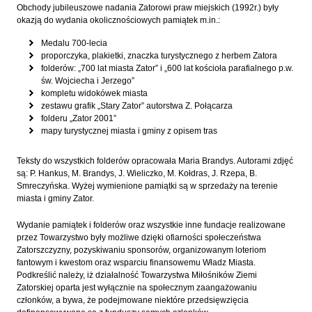
Obchody jubileuszowe nadania Zatorowi praw miejskich (1992r.) były
okazją do wydania okolicznościowych pamiątek m.in.:
Medalu 700-lecia
proporczyka, plakietki, znaczka turystycznego z herbem Zatora
folderów: „700 lat miasta Zator” i „600 lat kościoła parafialnego p.w.
św. Wojciecha i Jerzego”
kompletu widokówek miasta
zestawu grafik „Stary Zator” autorstwa Z. Połącarza
folderu „Zator 2001”
mapy turystycznej miasta i gminy z opisem tras
Teksty do wszystkich folderów opracowała Maria Brandys. Autorami zdjęć
są: P. Hankus, M. Brandys, J. Wieliczko, M. Kołdras, J. Rzepa, B.
Smreczyńska. Wyżej wymienione pamiątki są w sprzedaży na terenie
miasta i gminy Zator.
Wydanie pamiątek i folderów oraz wszystkie inne fundacje realizowane
przez Towarzystwo były możliwe dzięki ofiarności społeczeństwa
Zatorszczyzny, pozyskiwaniu sponsorów, organizowanym loteriom
fantowym i kwestom oraz wsparciu finansowemu Władz Miasta.
Podkreślić należy, iż działalność Towarzystwa Miłośników Ziemi
Zatorskiej oparta jest wyłącznie na społecznym zaangażowaniu
członków, a bywa, że podejmowane niektóre przedsięwzięcia