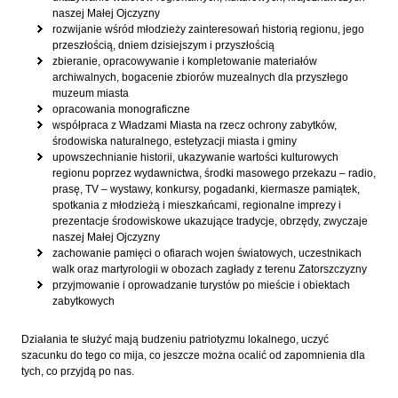
naszej Małej Ojczyzny
rozwijanie wśród młodzieży zainteresowań historią regionu, jego
przeszłością, dniem dzisiejszym i przyszłością
zbieranie, opracowywanie i kompletowanie materiałów
archiwalnych, bogacenie zbiorów muzealnych dla przyszłego
muzeum miasta
opracowania monograficzne
współpraca z Władzami Miasta na rzecz ochrony zabytków,
środowiska naturalnego, estetyzacji miasta i gminy
upowszechnianie historii, ukazywanie wartości kulturowych
regionu poprzez wydawnictwa, środki masowego przekazu – radio,
prasę, TV – wystawy, konkursy, pogadanki, kiermasze pamiątek,
spotkania z młodzieżą i mieszkańcami, regionalne imprezy i
prezentacje środowiskowe ukazujące tradycje, obrzędy, zwyczaje
naszej Małej Ojczyzny
zachowanie pamięci o ofiarach wojen światowych, uczestnikach
walk oraz martyrologii w obozach zagłady z terenu Zatorszczyzny
przyjmowanie i oprowadzanie turystów po mieście i obiektach
zabytkowych
Działania te służyć mają budzeniu patriotyzmu lokalnego, uczyć
szacunku do tego co mija, co jeszcze można ocalić od zapomnienia dla
tych, co przyjdą po nas.