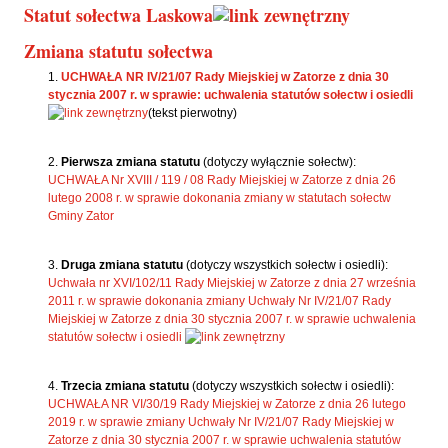
Statut sołectwa Laskowa
Zmiana statutu sołectwa
UCHWAŁA NR IV/21/07 Rady Miejskiej w Zatorze z dnia 30
stycznia 2007 r. w sprawie: uchwalenia statutów sołectw i osiedli
(tekst pierwotny)
Pierwsza zmiana statutu
(dotyczy wyłącznie sołectw):
UCHWAŁA Nr XVIII / 119 / 08 Rady Miejskiej w Zatorze z dnia 26
lutego 2008 r. w sprawie dokonania zmiany w statutach sołectw
Gminy Zator
Druga zmiana statutu
(dotyczy wszystkich sołectw i osiedli):
Uchwała nr XVI/102/11 Rady Miejskiej w Zatorze z dnia 27 września
2011 r. w sprawie dokonania zmiany Uchwały Nr IV/21/07 Rady
Miejskiej w Zatorze z dnia 30 stycznia 2007 r. w sprawie uchwalenia
statutów sołectw i osiedli
Trzecia zmiana statutu
(dotyczy wszystkich sołectw i osiedli):
UCHWAŁA NR VI/30/19 Rady Miejskiej w Zatorze z dnia 26 lutego
2019 r. w sprawie zmiany Uchwały Nr IV/21/07 Rady Miejskiej w
Zatorze z dnia 30 stycznia 2007 r. w sprawie uchwalenia statutów