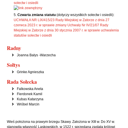
sołectw i osiedli
Czwarta zmiana statutu
(dotyczy wszystkich sołectw i osiedli):
UCHWAŁA NR LIX/415/23 Rady Miejskiej w Zatorze z dnia 27
czerwca 2023 r. w sprawie zmiany Uchwały Nr IV/21/07 Rady
Miejskiej w Zatorze z dnia 30 stycznia 2007 r. w sprawie uchwalenia
statutów sołectw i osiedli
Radny
Joanna Bałys -Warzecha
Sołtys
Grinke Agnieszka
Rada Sołecka
Falkowska Aneta
Fierdonek Kamil
Kubas Katarzyna
Wróbel Marcin
Wieś położona na prawym brzegu Skawy. Założona w XIII w. Do XV w.
stanowiła własność Laskowskich, w 1522 r. sprzedana zastała królowi