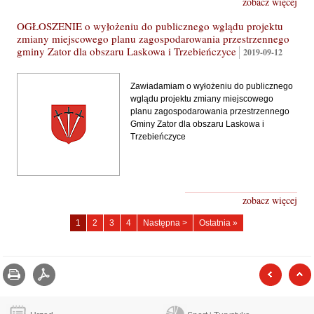
zobacz więcej
OGŁOSZENIE o wyłożeniu do publicznego wglądu projektu
zmiany miejscowego planu zagospodarowania przestrzennego
gminy Zator dla obszaru Laskowa i Trzebieńczyce
2019-09-12
Zawiadamiam o wyłożeniu do publicznego
wglądu projektu zmiany miejscowego
planu zagospodarowania przestrzennego
Gminy Zator dla obszaru Laskowa i
Trzebieńczyce
zobacz więcej
Laskowa
Laskowa
Laskowa
Laskowa
1
2
3
4
Następna >
Ostatnia »
-
-
-
-
strona
strona
strona
strona
Drukuj
zapisz jako pdf
poprzed