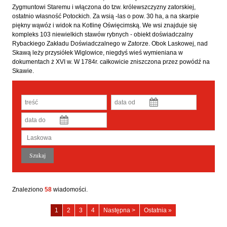
Zygmuntowi Staremu i włączona do tzw. królewszczyzny zatorskiej,
ostatnio własność Potockich. Za wsią -las o pow. 30 ha, a na skarpie
piękny wąwóz i widok na Kotlinę Oświęcimską. We wsi znajduje się
kompleks 103 niewielkich stawów rybnych - obiekt doświadczalny
Rybackiego Zakładu Doświadczalnego w Zatorze. Obok Laskowej, nad
Skawą leży przysiółek Wiglowice, niegdyś wieś wymieniana w
dokumentach ż XVI w. W 1784r. całkowicie zniszczona przez powódź na
Skawie.
Znaleziono
58
wiadomości.
Laskowa
Laskowa
Laskowa
Laskowa
1
2
3
4
Następna >
Ostatnia »
-
-
-
-
strona
strona
strona
strona