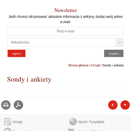
Newsletter
Jeśli chcesz otrzymywać aktualne informacje z witryny, dodaj swój adres
e-mail.
Strona główna
/
Urząd
/ Sondy i ankiety
Sondy i ankiety
Drukuj
zapisz jako pdf
poprzed
Urząd
Sport i Turystyka