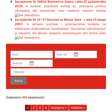
Zarządzenie Nr 589/10 Burmistrza Zatora z dnia 25 października
2010r.
w sprawie: powołania komisji ds. udzielania pomocy
zdrowotnej dla nauczycieli oraz ustalenia wzorów druków
Zarządzenie Nr 16 / 07 Burmistrza Miasta Zator z dnia 19 lutego
2007r
. w sprawie: podziału i przeznaczenia środków na
wspieranie doskonalenia zawodowego nauczycieli zatrudnionych
w szkołach, dla których organem prowadzącym jest Gmina Zator
Znaleziono
400
wiadomości.
Oświata
Oświata
Oświata
Oświata
1
2
3
4
Następna >
Ostatnia »
-
-
-
-