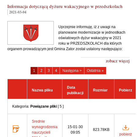
Informacja dotyczącą dyżuru wakacyjnego w przedszkolach
2021-03-04
Uprzejmie informuję, iż z uwagi na
planowane modernizacje w jednostkach
oświatowych dyżur wakacyjny w 2021
roku w PRZEDSZKOLACH dla których
organem prowadzącym jest Gmina Zator został ustalony następująco:
zobacz więcej
Oświata
Oświata
Oświata
Oświata
1
2
3
4
Następna >
Ostatnia »
-
-
-
-
strona
strona
strona
strona
Data
Nazwa pliku
Rozmiar
Pobierz
publikacji
Kategoria:
Powiązane pliki
[ 5 ]
Srednie
wynagrodzenia
15-01-30
823.78KB
nauczycieli
09:05
pobierz