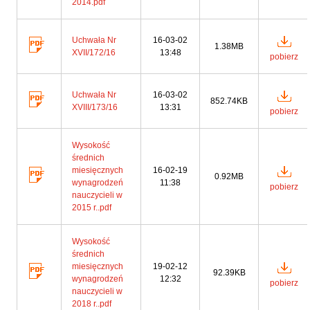
2014.pdf
Uchwała Nr
16-03-02
1.38MB
XVII/172/16
13:48
pobierz
Uchwała Nr
16-03-02
852.74KB
XVIII/173/16
13:31
pobierz
Wysokość
średnich
miesięcznych
16-02-19
0.92MB
wynagrodzeń
11:38
pobierz
nauczycieli w
2015 r..pdf
Wysokość
średnich
miesięcznych
19-02-12
92.39KB
wynagrodzeń
12:32
pobierz
nauczycieli w
2018 r..pdf