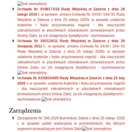
Uchwała Nr XVIII/173/16 Rady Miejskiej w Zatorze z dnia 26
lutego 2016 r
. w sprawie: zmiany Uchwały Nr XXXII / 194/ 05 Rady
Miejskiej w Zatorze z dnia 25 lutego 2005r. w sprawie ustalenia
kryteriów i trybu przyznawania nagród - dla nauczycieli
zatrudnionych w placówkach oświatowych prowadzonych przez
Gminę Zator, za ich osiągnięcia dydaktyczno - wychowawcze
Uchwała Nr XIX/128/11 Rady Miejskiej w Zatorze z dnia 29
listopada 2011 r
. w sprawie: zmiany Uchwały Nr XXXII / 194/ 05
Rady Miejskiej w Zatorze z dnia 25 lutego 2005r. w sprawie
ustalenia kryteriów i trybu przyznawania nagród - dla nauczycieli
zatrudnionych w placówkach oświatowych prowadzonych przez
Gminę Zator, za ich osiągnięcia dydaktyczno - wychowawcze
Uchwała Nr XXXII/194/05 Rady Miejskiej w Zatorze z dnia 25 luty
2005 r.
w sprawie: ustalenia kryteriów i trybu przyznawania nagród
- dla nauczycieli zatrudnionych w placówkach oświatowych
prowadzonych przez Gminę Zator, za ich osiągnięcia dydaktyczno -
wychowawcze.
Zarządzenia
Zarządzenie Nr 396.2020 Burmistrza Zatora z dnia 20 lutego 2020
r. w sprawie opieki wakacyjnej w przedszkolach, dla których
organem prowadzącym jest Gmina Zator