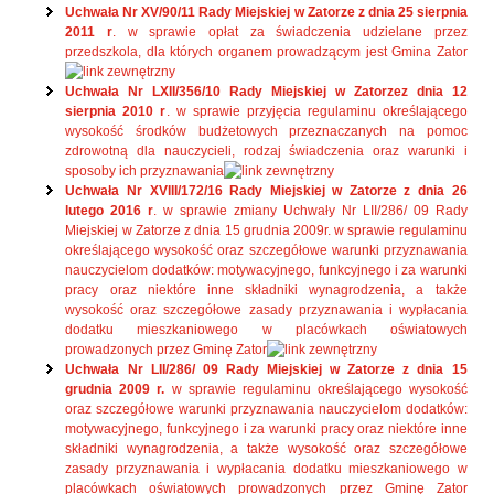
Uchwała Nr XV/90/11 Rady Miejskiej w Zatorze z dnia 25 sierpnia
2011 r
. w sprawie opłat za świadczenia udzielane przez
przedszkola, dla których organem prowadzącym jest Gmina Zator
Uchwała Nr LXII/356/10 Rady Miejskiej w Zatorzez dnia 12
sierpnia 2010 r
. w sprawie przyjęcia regulaminu określającego
wysokość środków budżetowych przeznaczanych na pomoc
zdrowotną dla nauczycieli, rodzaj świadczenia oraz warunki i
sposoby ich przyznawania
Uchwała Nr XVIII/172/16 Rady Miejskiej w Zatorze z dnia 26
lutego 2016 r
. w sprawie zmiany Uchwały Nr LII/286/ 09 Rady
Miejskiej w Zatorze z dnia 15 grudnia 2009r. w sprawie regulaminu
określającego wysokość oraz szczegółowe warunki przyznawania
nauczycielom dodatków: motywacyjnego, funkcyjnego i za warunki
pracy oraz niektóre inne składniki wynagrodzenia, a także
wysokość oraz szczegółowe zasady przyznawania i wypłacania
dodatku mieszkaniowego w placówkach oświatowych
prowadzonych przez Gminę Zator
Uchwała Nr LII/286/ 09 Rady Miejskiej w Zatorze z dnia 15
grudnia 2009 r.
w sprawie regulaminu określającego wysokość
oraz szczegółowe warunki przyznawania nauczycielom dodatków:
motywacyjnego, funkcyjnego i za warunki pracy oraz niektóre inne
składniki wynagrodzenia, a także wysokość oraz szczegółowe
zasady przyznawania i wypłacania dodatku mieszkaniowego w
placówkach oświatowych prowadzonych przez Gminę Zator