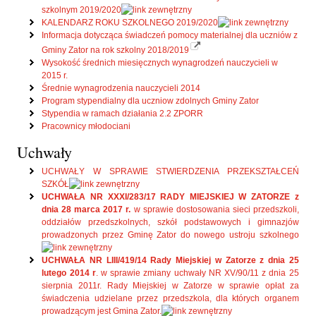
szkolnym 2019/2020
KALENDARZ ROKU SZKOLNEGO 2019/2020
Informacja dotycząca świadczeń pomocy materialnej dla uczniów z
Gminy Zator na rok szkolny 2018/2019
Wysokość średnich miesięcznych wynagrodzeń nauczycieli w
2015 r.
Średnie wynagrodzenia nauczycieli 2014
Program stypendialny dla uczniow zdolnych Gminy Zator
Stypendia w ramach działania 2.2 ZPORR
Pracownicy młodociani
Uchwały
UCHWAŁY W SPRAWIE STWIERDZENIA PRZEKSZTAŁCEŃ
SZKÓŁ
UCHWAŁA NR XXXI/283/17 RADY MIEJSKIEJ W ZATORZE z
dnia 28 marca 2017 r.
w sprawie dostosowania sieci przedszkoli,
oddziałów przedszkolnych, szkół podstawowych i gimnazjów
prowadzonych przez Gminę Zator do nowego ustroju szkolnego
UCHWAŁA NR LIII/419/14 Rady Miejskiej w Zatorze z dnia 25
lutego 2014 r
. w sprawie zmiany uchwały NR XV/90/11 z dnia 25
sierpnia 2011r. Rady Miejskiej w Zatorze w sprawie opłat za
świadczenia udzielane przez przedszkola, dla których organem
prowadzącym jest Gmina Zator.