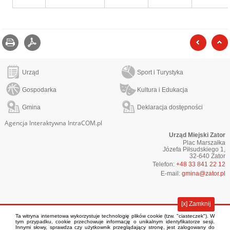
Drukuj
zapisz jako pdf
poprzed
Urząd
Sport i Turystyka
Gospodarka
Kultura i Edukacja
Gmina
Deklaracja dostępności
Agencja Interaktywna IntraCOM.pl
Urząd Miejski Zator
Plac Marszałka
Józefa Piłsudskiego 1,
32-640 Zator
Telefon:
+48 33 841 22 12
E-mail:
gmina@zator.pl
[x] Zamknij
Ta witryna internetowa wykorzystuje technologię plików cookie (tzw. "ciasteczek"). W
tym przypadku, cookie przechowuje informację o unikalnym identyfikatorze sesji.
Innymi słowy, sprawdza czy użytkownik przeglądający stronę, jest zalogowany do