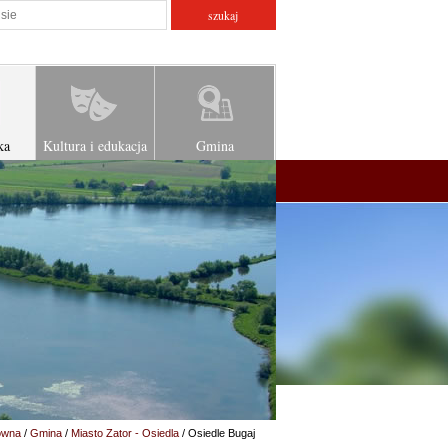
atorze
szukaj w serwisie
ka
Kultura i edukacja
Gmina
ówna
/
Gmina
/
Miasto Zator - Osiedla
/ Osiedle Bugaj