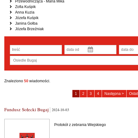
Przewodnicząca - Maria Mika
Zofia Kuśpik
Anna Kuzia
Józefa Kuśpik
Janina Gołba
Józefa Brzeźniak
ępny miesiąc
Znaleziono
50
wiadomości.
Osiedle
Osiedle
Osiedle
Osiedle
1
2
3
4
Następna >
Ostat
Bugaj
Bugaj
Bugaj
Bugaj
-
-
-
-
Fundusz Sołecki Bugaj
2024-10-03
strona
strona
strona
strona
Protokół z zebrania Wiejskiego