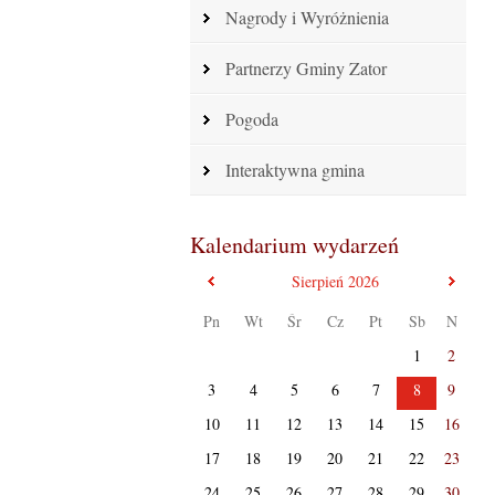
Nagrody i Wyróżnienia
Partnerzy Gminy Zator
Pogoda
Interaktywna gmina
Kalendarium wydarzeń
poprzedni miesiąc
nast
Sierpień
2026
Pn
Wt
Śr
Cz
Pt
Sb
N
1
2
3
4
5
6
7
8
9
10
11
12
13
14
15
16
17
18
19
20
21
22
23
24
25
26
27
28
29
30