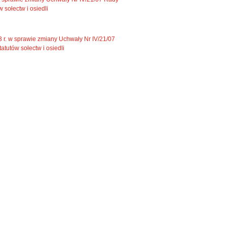
 sołectw i osiedli
r. w sprawie zmiany Uchwały Nr IV/21/07
atutów sołectw i osiedli