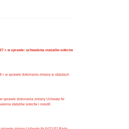
7 r. w sprawie: uchwalenia statutów sołectw
8 r. w sprawie dokonania zmiany w statutach
r. w sprawie dokonania zmiany Uchwały Nr
alenia statutów sołectw i osiedli
w sprawie zmiany Uchwały Nr IV/21/07 Rady