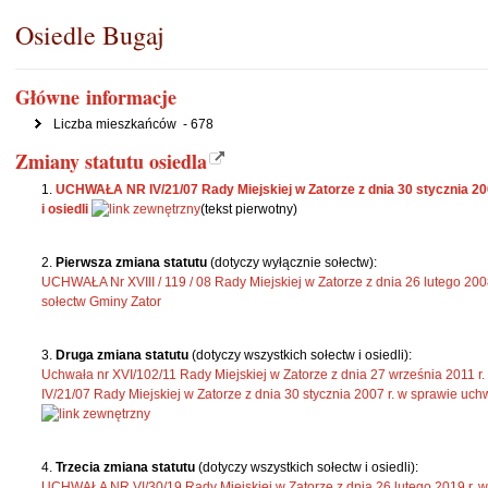
Osiedle Bugaj
Główne informacje
Liczba mieszkańców - 678
Zmiany statutu osiedla
UCHWAŁA NR IV/21/07 Rady Miejskiej w Zatorze z dnia 30 stycznia 200
i osiedli
(tekst pierwotny)
Pierwsza zmiana statutu
(dotyczy wyłącznie sołectw):
UCHWAŁA Nr XVIII / 119 / 08 Rady Miejskiej w Zatorze z dnia 26 lutego 200
sołectw Gminy Zator
Druga zmiana statutu
(dotyczy wszystkich sołectw i osiedli):
Uchwała nr XVI/102/11 Rady Miejskiej w Zatorze z dnia 27 września 2011 
IV/21/07 Rady Miejskiej w Zatorze z dnia 30 stycznia 2007 r. w sprawie uchw
Trzecia zmiana statutu
(dotyczy wszystkich sołectw i osiedli):
UCHWAŁA NR VI/30/19 Rady Miejskiej w Zatorze z dnia 26 lutego 2019 r. 