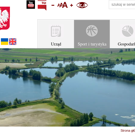
profil na youtube
Biuletyn Informacji Publicznej Urzędu Miejskiego w Z
zmniejsz rozmiar tekstu
ustaw domyślny rozmiar tekstu
zwiększ rozmiar tekstu
wersja kontrastowa
Українська версія
English version
Urząd
Sport i turystyka
Gospodar
Strona gł