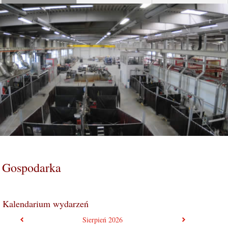
Gospodarka
Kalendarium wydarzeń
poprzedni miesiąc
następny mie
Sierpień
2026