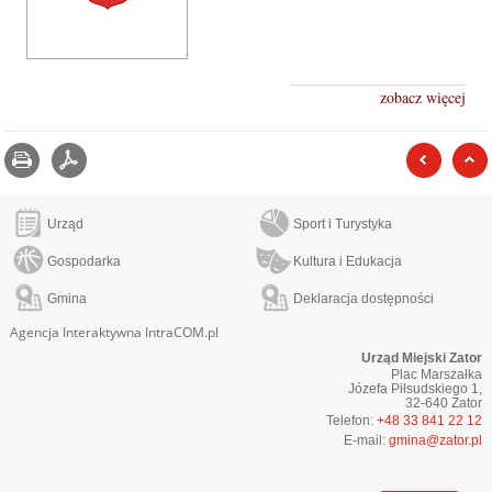
zobacz więcej
Drukuj
zapisz jako pdf
poprzed
Urząd
Sport i Turystyka
Gospodarka
Kultura i Edukacja
Gmina
Deklaracja dostępności
Agencja Interaktywna IntraCOM.pl
Urząd Miejski Zator
Plac Marszałka
Józefa Piłsudskiego 1,
32-640 Zator
Telefon:
+48 33 841 22 12
E-mail:
gmina@zator.pl