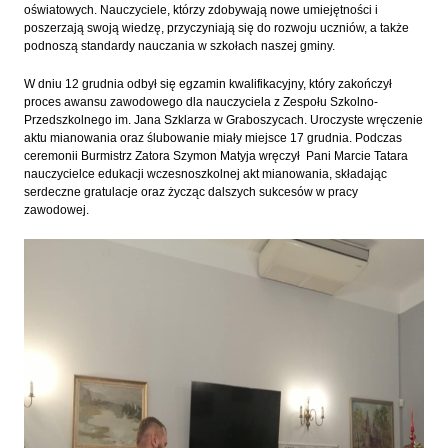
oświatowych. Nauczyciele, którzy zdobywają nowe umiejętności i
poszerzają swoją wiedzę, przyczyniają się do rozwoju uczniów, a także
podnoszą standardy nauczania w szkołach naszej gminy.
W dniu 12 grudnia odbył się egzamin kwalifikacyjny, który zakończył
proces awansu zawodowego dla nauczyciela z Zespołu Szkolno-
Przedszkolnego im. Jana Szklarza w Graboszycach. Uroczyste wręczenie
aktu mianowania oraz ślubowanie miały miejsce 17 grudnia. Podczas
ceremonii Burmistrz Zatora Szymon Matyja wręczył Pani Marcie Tatara
nauczycielce edukacji wczesnoszkolnej akt mianowania, składając
serdeczne gratulacje oraz życząc dalszych sukcesów w pracy
zawodowej.