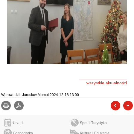
wszystkie aktualności
Wprowadził:
Jarosław Momot
2024-12-18 13:00
Drukuj
zapisz jako pdf
poprzed
Urząd
Sport i Turystyka
Gospodarka
Kultura i Edukacja