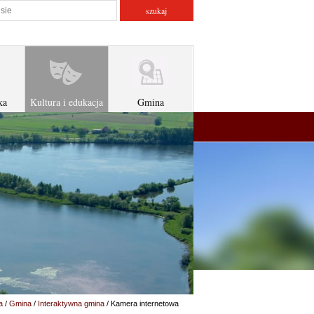
atorze
szukaj w serwisie
ka
Kultura i edukacja
Gmina
a
/
Gmina
/
Interaktywna gmina
/ Kamera internetowa