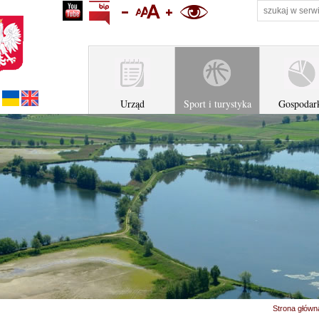
profil na youtube
Biuletyn Informacji Publicznej Urzędu Miejskiego w Z
zmniejsz rozmiar tekstu
ustaw domyślny rozmiar tekstu
zwiększ rozmiar tekstu
wersja kontrastowa
Українська версія
English version
Urząd
Sport i turystyka
Gospodar
Strona główn