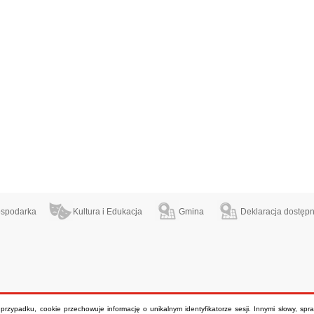
spodarka
Kultura i Edukacja
Gmina
Deklaracja dostępn
m przypadku, cookie przechowuje informację o unikalnym identyfikatorze sesji. Innymi słowy, sp