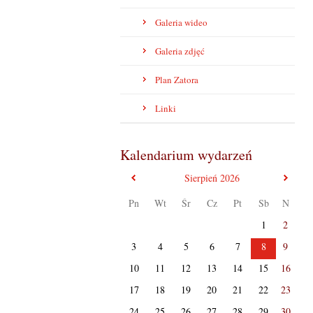
Galeria wideo
Galeria zdjęć
Plan Zatora
Linki
Kalendarium wydarzeń
poprzedni miesiąc
nast
Sierpień
2026
Pn
Wt
Śr
Cz
Pt
Sb
N
1
2
3
4
5
6
7
8
9
10
11
12
13
14
15
16
17
18
19
20
21
22
23
24
25
26
27
28
29
30