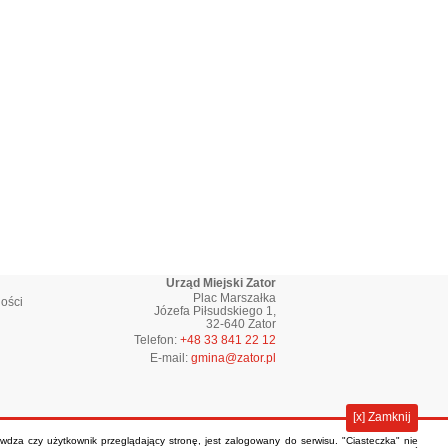
Urząd Miejski Zator
Plac Marszałka
ości
Józefa Piłsudskiego 1,
32-640 Zator
Telefon:
+48 33 841 22 12
E-mail:
gmina@zator.pl
[x] Zamknij
rawdza czy użytkownik przeglądający stronę, jest zalogowany do serwisu. "Ciasteczka" nie