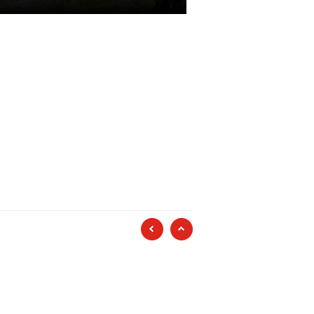
poprzednia strona
początek strony